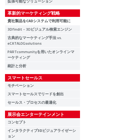
拡張可能なソリューション
革新的マーケティング戦略
貴社製品をCADシステムで利用可能に
3Dfindit - 3Dビジュアル検索エンジン
古典的なマーケティング手法 vs.
eCATALOGsolutions
PARTcommunityを用いたオンラインマ
ーケティング
統計と分析
スマートセールス
モチベーション
スマートセールスでリードを創出
セールス・プロセスの最適化
展示会エンターテインメント
コンセプト
インタラクティブ3Dビジュアライゼーシ
ョン