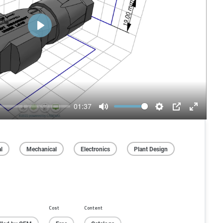
Play
01:37
Mute
Settings
PIP
Enter
fullscree
al
Mechanical
Electronics
Plant Design
Cost
Content