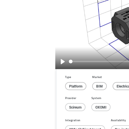
Play
Type
Market
Platform
BIM
Electric
Provider
System
Scireum
OXOMI
Integration
Availability