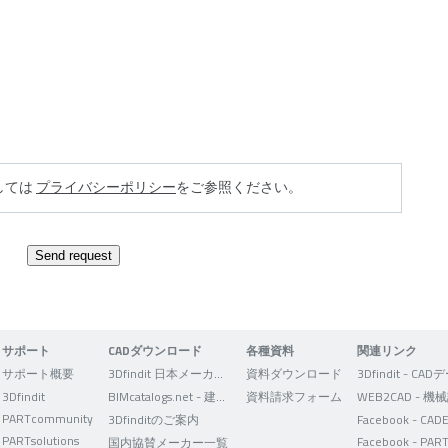
しては
プライバシーポリシー
をご参照ください。
Send request
サポート
CADダウンロード
各種資料
関連リンク
サポート概要
3Dfindit 日本メーカー版
資料ダウンロード
3Dfindit
BIMcatalogs.net - 建築設計者向け
資料請求フォーム
PARTcommunity
3Dfinditのご案内
PARTsolutions
国内協賛メーカー一覧