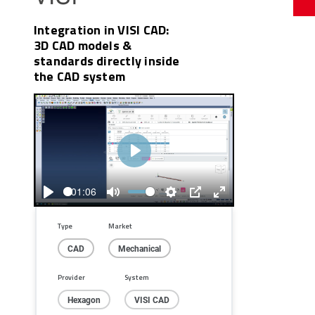
Integration in VISI CAD:
3D CAD models &
standards directly inside
the CAD system
Play
01:06
Play
Mute
Settings
PIP
Enter
fullscreen
Type
Market
CAD
Mechanical
Provider
System
Hexagon
VISI CAD