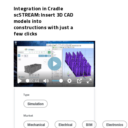
Integration in Cradle
scSTREAM: Insert 3D CAD
models into
constructions with just a
few clicks
Play
00:44
Play
Mute
Settings
PIP
Enter
fullscreen
Type
Simulation
Market
Mechanical
Electrical
BIM
Electronics