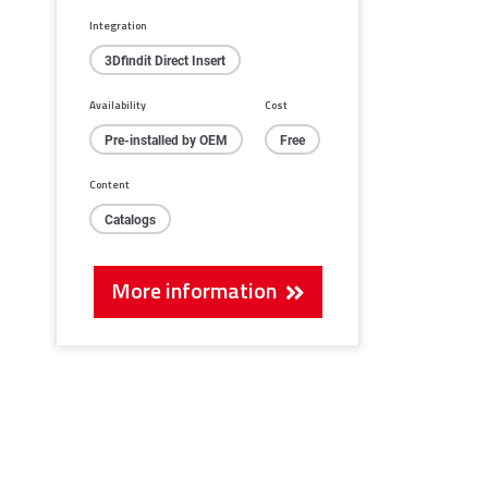
Integration
3Dfindit Direct Insert
Availability
Cost
Pre-installed by OEM
Free
Content
Catalogs
More information