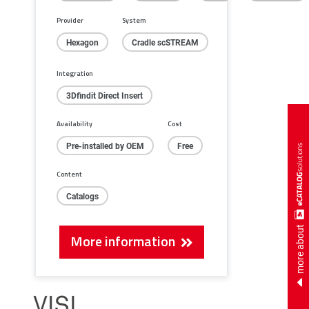
Provider
System
Hexagon
Cradle scSTREAM
Integration
3Dfindit Direct Insert
Availability
Cost
Pre-installed by OEM
Free
Content
Catalogs
more about
More information