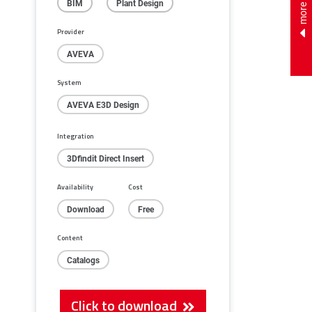
BIM
Plant Design
Provider
AVEVA
System
AVEVA E3D Design
Integration
3Dfindit Direct Insert
Availability
Cost
Download
Free
Content
Catalogs
Click to download