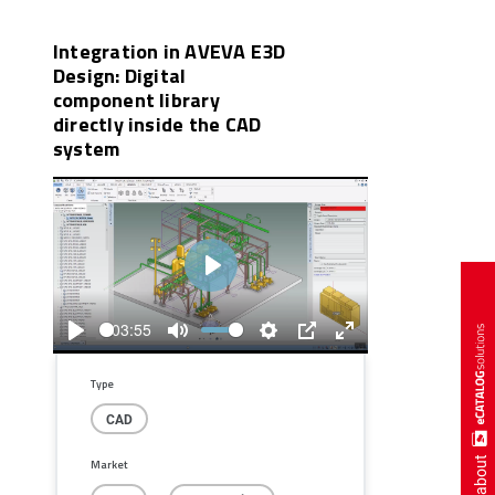
Integration in AVEVA E3D
Design: Digital
component library
directly inside the CAD
system
Play
03:55
Play
Mute
Settings
PIP
Enter
fullscreen
Type
CAD
more about
Market