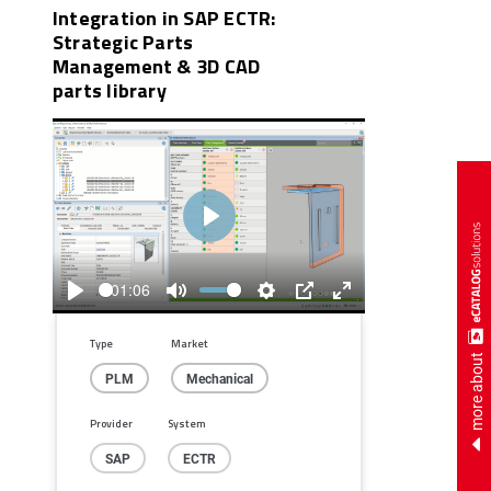
Integration in SAP ECTR:
Strategic Parts
Management & 3D CAD
parts library
Play
01:06
Play
Mute
Settings
PIP
Enter
fullscreen
Type
Market
more about
PLM
Mechanical
Provider
System
SAP
ECTR