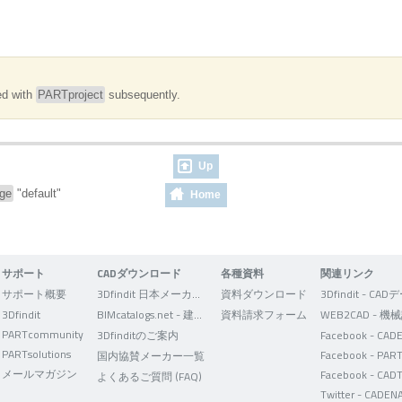
ed with
PARTproject
subsequently.
Up
age
"default"
Home
サポート
CADダウンロード
各種資料
関連リンク
サポート概要
3Dfindit 日本メーカー版
資料ダウンロード
3Dfindit
BIMcatalogs.net - 建築設計者向け
資料請求フォーム
PARTcommunity
3Dfinditのご案内
PARTsolutions
国内協賛メーカー一覧
メールマガジン
Facebook - CAD
よくあるご質問 (FAQ)