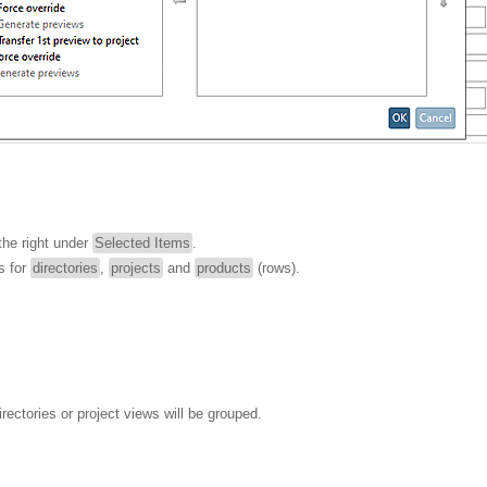
the right under
Selected Items
.
s for
directories
,
projects
and
products
(rows).
irectories or project views will be grouped.