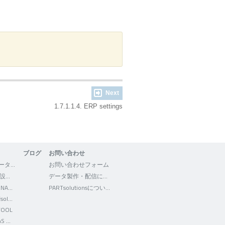
Next
1.7.1.1.4. ERP settings
ブログ
お問い合わせ
3Dfindit - CADデータの検索・ダウンロード
お問い合わせフォーム
WEB2CAD - 機械設計者向けポータルサイト
データ製作・配信について
Facebook - CADENAS WEB2CAD
PARTsolutionsについて
Facebook - PARTsolutions JP
TOOL
Twitter - CADENAS WEB2CAD