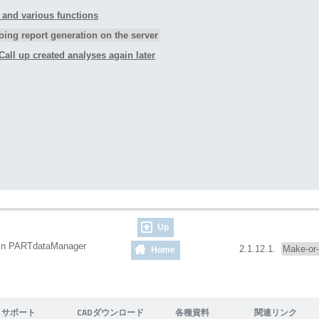
and various functions
ing report generation on the server
Call up created analyses again later
Up
 in PARTdataManager
2.1.12.1.
Make-or
Home
サポート
CADダウンロード
各種資料
関連リンク