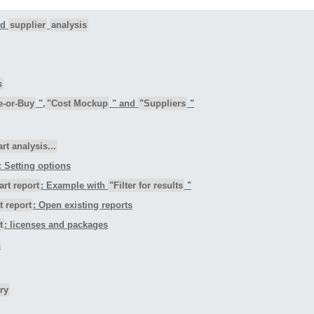
nd
supplier
analysis
s
e-or-Buy
",
"Cost Mockup
" and
"Suppliers
"
t analysis...
: Setting options
art report
: Example with
"Filter for results
"
t report
: Open existing reports
t
: licenses and packages
s
ry