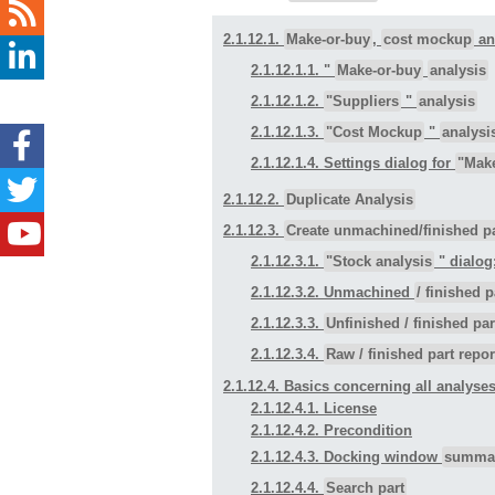
2.1.12.1.
Make-or-buy
,
cost mockup
a
2.1.12.1.1. "
Make-or-buy
analysis
2.1.12.1.2.
"Suppliers
"
analysis
2.1.12.1.3.
"Cost Mockup
"
analysi
2.1.12.1.4. Settings dialog for
"Mak
2.1.12.2.
Duplicate Analysis
2.1.12.3.
Create unmachined/finished par
2.1.12.3.1.
"Stock analysis
" dialog
2.1.12.3.2. Unmachined
/ finished p
2.1.12.3.3.
Unfinished / finished par
2.1.12.3.4.
Raw / finished part repor
2.1.12.4. Basics concerning all analyse
2.1.12.4.1. License
2.1.12.4.2. Precondition
2.1.12.4.3. Docking window
summa
2.1.12.4.4.
Search part