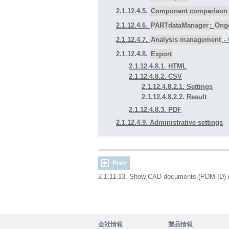
2.1.12.4.5.
Component comparison
2.1.12.4.6.
PARTdataManager
:
Ongo
2.1.12.4.7.
Analysis management
- 
2.1.12.4.8.
Export
2.1.12.4.8.1. HTML
2.1.12.4.8.2. CSV
2.1.12.4.8.2.1. Settings
2.1.12.4.8.2.2. Result
2.1.12.4.8.3. PDF
2.1.12.4.9. Administrative settings
Prev
2.1.11.13. Show CAD documents (PDM-ID)
会社情報
製品情報