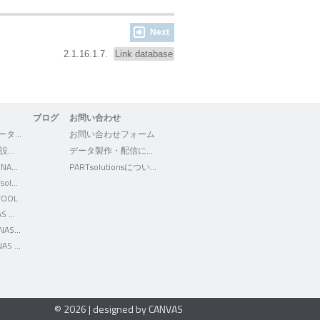
Next
2.1.16.1.7.
Link database
ブログ
お問い合わせ
3Dfindit - CADデータの検索・ダウンロード
お問い合わせフォーム
WEB2CAD - 機械設計者向けポータルサイト
データ製作・配信について
Facebook - CADENAS WEB2CAD
PARTsolutionsについて
Facebook - PARTsolutions JP
TOOL
Twitter - CADENAS WEB2CAD
YouTube - CADENAS WEB2CAD
LinkedIn - CADENAS WEB2CAD
© 2026 | designed by CANVAS