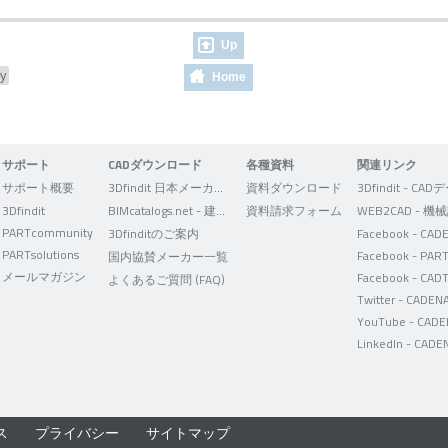
Up
ly
Home
サポート
CADダウンロード
各種資料
関連リンク
サポート概要
3Dfindit 日本メーカー版
資料ダウンロード
3Dfindit
BIMcatalogs.net - 建築設計者向け
資料請求フォーム
PARTcommunity
3Dfinditのご案内
PARTsolutions
国内協賛メーカー一覧
メールマガジン
Facebook - CAD
よくあるご質問 (FAQ)
ス
プライバシー
サイトマップ