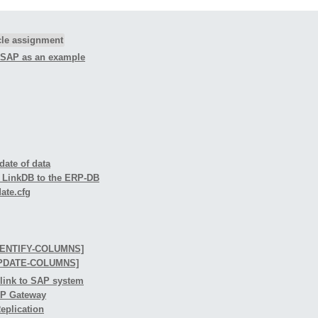
icle assignment
g SAP as an example
date of data
he LinkDB to the ERP-DB
date.cfg
IDENTIFY-COLUMNS]
-UPDATE-COLUMNS]
 link to SAP system
ERP Gateway
Replication