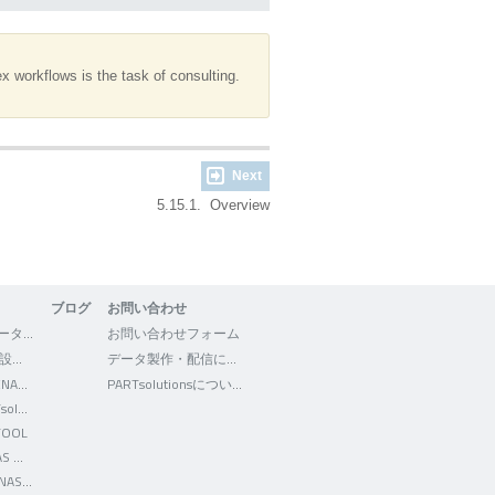
 workflows is the task of consulting.
Next
5.15.1. Overview
ブログ
お問い合わせ
3Dfindit - CADデータの検索・ダウンロード
お問い合わせフォーム
WEB2CAD - 機械設計者向けポータルサイト
データ製作・配信について
Facebook - CADENAS WEB2CAD
PARTsolutionsについて
Facebook - PARTsolutions JP
TOOL
Twitter - CADENAS WEB2CAD
YouTube - CADENAS WEB2CAD