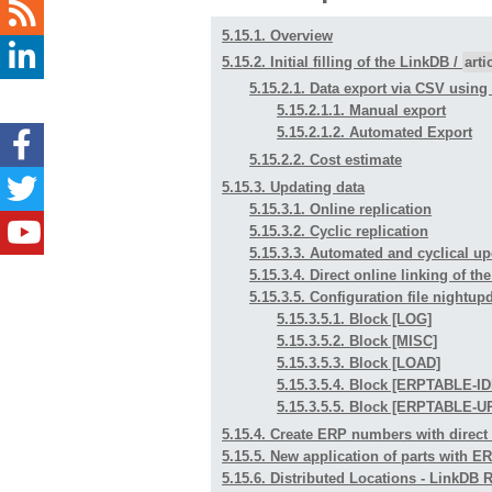
5.15.1. Overview
5.15.2. Initial filling of the LinkDB /
art
5.15.2.1. Data export via CSV usin
5.15.2.1.1. Manual export
5.15.2.1.2. Automated Export
5.15.2.2. Cost estimate
5.15.3. Updating data
5.15.3.1. Online replication
5.15.3.2. Cyclic replication
5.15.3.3. Automated and cyclical up
5.15.3.4. Direct online linking of t
5.15.3.5. Configuration file nightup
5.15.3.5.1. Block [LOG]
5.15.3.5.2. Block [MISC]
5.15.3.5.3. Block [LOAD]
5.15.3.5.4. Block [ERPTABLE-
5.15.3.5.5. Block [ERPTABLE
5.15.4. Create ERP numbers with direct
5.15.5. New application of parts with 
5.15.6. Distributed Locations - LinkDB 