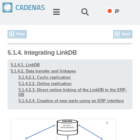
JP
Prev
Next
5.1.4. Integrating LinkDB
5.1.4.1. LinkDB
5.1.4.2. Data transfer and linkages
5.1.4.2.1. Cyclic replication
5.1.4.2.2. Online replication
5.1.4.2.3. Direct online linking of the LinkDB to the ERP-
DB
5.1.4.2.4. Creation of new parts using an ERP interface