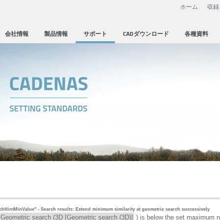
ホーム
収録
会社情報
製品情報
サポート
CADダウンロード
各種資料
HintMinValue" - Search results: Extend minimum similarity at geometric search successively
Geometric search (3D [Geometric search (3D)]
) is below the set maximum n