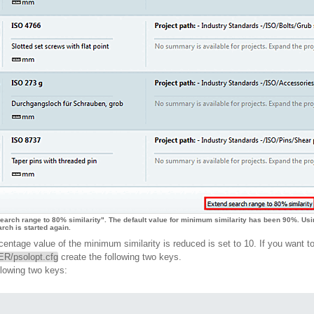
search range to 80% similarity". The default value for minimum similarity has been 90%. Usi
rch is started again.
centage value of the minimum similarity is reduced is set to 10. If you want to
/psolopt.cfg
create the following two keys.
llowing two keys: