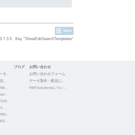
Next
3.7.3.5. Key "ShowEditSearchTemplates"
ブログ
お問い合わせ
3Dfindit - CADデータの検索・ダウンロード
お問い合わせフォーム
WEB2CAD - 機械設計者向けポータルサイト
データ製作・配信について
Facebook - CADENAS WEB2CAD
PARTsolutionsについて
Facebook - PARTsolutions JP
TOOL
Twitter - CADENAS WEB2CAD
YouTube - CADENAS WEB2CAD
LinkedIn - CADENAS WEB2CAD