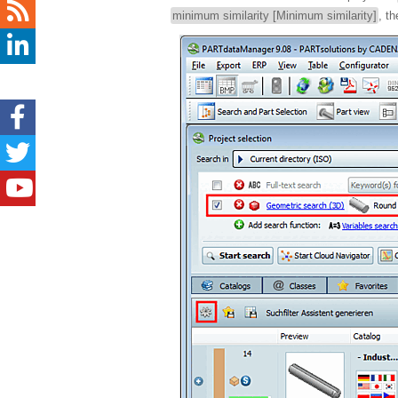
minimum similarity [Minimum similarity]
, t