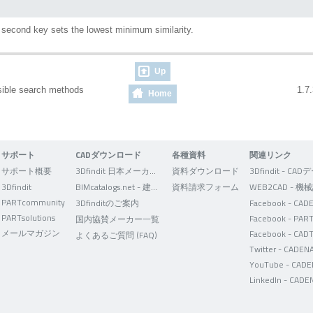
e second key sets the lowest minimum similarity.
Up
isible search methods
1.7.
Home
サポート
CADダウンロード
各種資料
関連リンク
サポート概要
3Dfindit 日本メーカー版
資料ダウンロード
3Dfindit
BIMcatalogs.net - 建築設計者向け
資料請求フォーム
PARTcommunity
3Dfinditのご案内
PARTsolutions
国内協賛メーカー一覧
メールマガジン
Facebook - CAD
よくあるご質問 (FAQ)