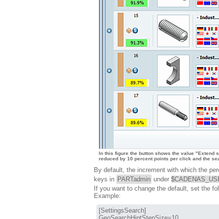
In this figure the button shows the value "Extend 
reduced by 10 percent points per click and the sea
By default, the increment with which the per
keys in
PARTadmin
under
$CADENAS_USER
If you want to change the default, set the fo
Example:
[SettingsSearch]

GeoSearchHintStepSize=10
