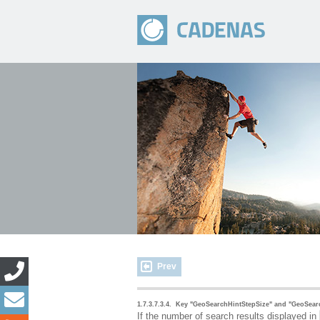
Prev
1.7.3.7.3.4.
Key "GeoSearchHintStepSize" and "GeoSearch
If the number of search results displayed in