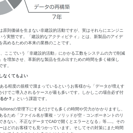
は原則価値を生まない非建設的活動ですが、実はそれらにエンジニ
という実態です。「建設的なアクティビティ」とは、新製品のアイデ
を高めるための本来の業務のことです。
ンの一つは、ここでいう「非建設的活動」にかかる工数をシステムの力で削減
」を増加させ、革新的な製品を生み出すための時間を多く確保し
です。
しなくてもよい
とある程度の規模で溜まっているというお客様から「データが増えす
かけでご導入されるケースが最も多いです。しかしこの場合必ず付
するか？」
という課題です。
olutionsの管理下にするだけでも多くの時間や労力がかかりますし、
あるため「ファイル名が重複・ソリッドが空・コンポーネントのリ
できない、不正なデータでCADで開くとエラーとなる」等……。その
ーはどのお客様でも見つかっています。そしてその対策にまた時間