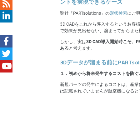
ントを実現できるケース
弊社「PARTsolutions」の
形状検索
にご
3D CADをこれから導入するというお
で効果が見出せない、溜まってからまた
しかし、実は
3D CAD導入開始時こそ、
ある
と考えます。
3Dデータが溜まる前にPARTso
１．初めから将来発生するコストを防ぐ
新規パーツの発生によるコストは、産業に
は記載されていませんが航空機になると1