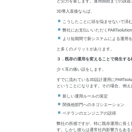
と労力を要します。運用開始までの課題
3D導入直後ならば、
こうしたことに頭を悩ませないで済
弊社にお支払いいただくPARTsolut
より短期間で新システムによる運用
と多くのメリットがあります。
３．既存の運用を変えることで発生する
少々耳の痛い話をします。
すでに流れている3D設計運用にPARTso
ということになります。その場合、例え
新しい運用ルールの策定
関係他部門へのネゴシエーション
ベテランのエンジニアの説得
弊社の所感ですが、特に既存運用に長く
す。しかし彼らは通常社内影響力もある