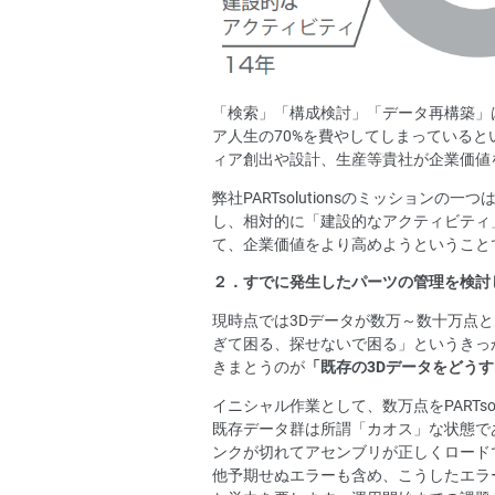
「検索」「構成検討」「データ再構築」
ア人生の70%を費やしてしまっている
ィア創出や設計、生産等貴社が企業価値
弊社PARTsolutionsのミッショ
し、相対的に「建設的なアクティビティ
て、企業価値をより高めようということ
２．すでに発生したパーツの管理を検討
現時点では3Dデータが数万～数十万点
ぎて困る、探せないで困る」というきっ
きまとうのが
「既存の3Dデータをどう
イニシャル作業として、数万点をPARTs
既存データ群は所謂「カオス」な状態で
ンクが切れてアセンブリが正しくロード
他予期せぬエラーも含め、こうしたエラ