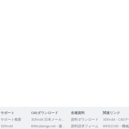
サポート
CADダウンロード
各種資料
関連リンク
サポート概要
3Dfindit 日本メーカー版
資料ダウンロード
3Dfindit
BIMcatalogs.net - 建築設計者向け
資料請求フォーム