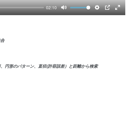
02:10
Mute
Settings
PIP
Enter
fullscre
統合
、円形のパターン、直径(許容誤差）と距離から検索