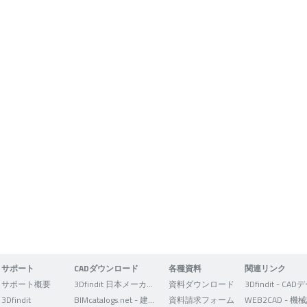
サポート
CADダウンロード
各種資料
関連リンク
サポート概要
3Dfindit 日本メーカー版
資料ダウンロード
3Dfindit
BIMcatalogs.net - 建築設計者向け
資料請求フォーム