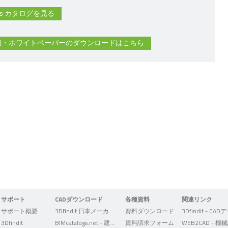
tions カタログを見る
事例・ホワイトペーパーのダウンロードはこちら
サポート
CADダウンロード
各種資料
関連リンク
サポート概要
3Dfindit 日本メーカー版
資料ダウンロード
3Dfindit
BIMcatalogs.net - 建築設計者向け
資料請求フォーム