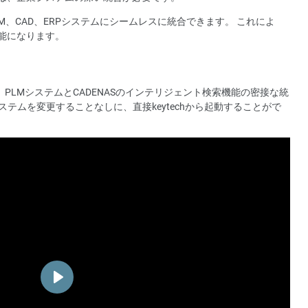
既存のPLM、CAD、ERPシステムにシームレスに統合できます。 これによ
能になります。
協力により、PLMシステムとCADENASのインテリジェント検索機能の密接な統
テムを変更することなしに、直接keytechから起動することがで
Play