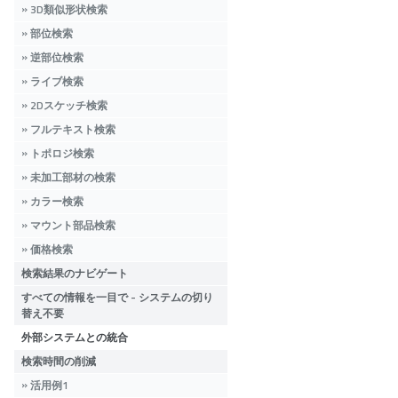
3D類似形状検索
部位検索
逆部位検索
ライブ検索
2Dスケッチ検索
フルテキスト検索
トポロジ検索
未加工部材の検索
カラー検索
マウント部品検索
価格検索
検索結果のナビゲート
すべての情報を一目で - システムの切り
替え不要
外部システムとの統合
検索時間の削減
活用例1