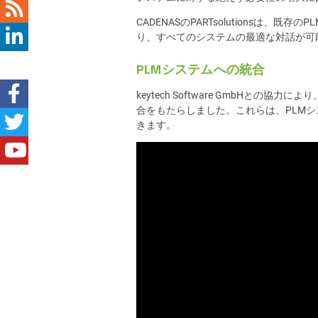
CADENASのPARTsolutionsは、
り、すべてのシステムの最適な対話が可
PLMシステムへの統合
keytech Software GmbHとの
合をもたらしました。これらは、PLMシス
きます。