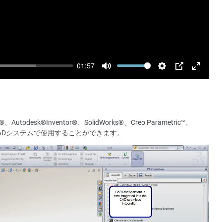
01:57
Mute
Settings
PIP
Enter
fullscre
desk®Inventor®、SolidWorks®、Creo Parametric™、
®などのCADシステムで使用することができます。