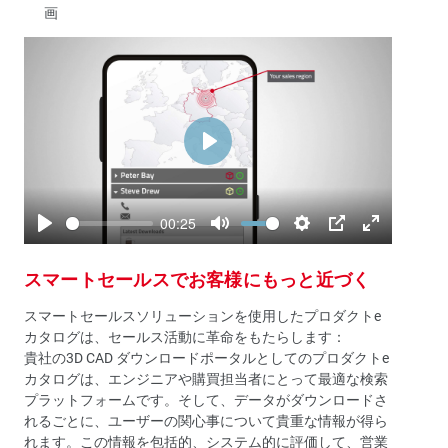
画
Play
00:25
Play
Mute
Settings
PIP
Enter
fullscreen
スマートセールスでお客様にもっと近づく
スマートセールスソリューションを使用したプロダクトe
カタログは、セールス活動に革命をもたらします：
貴社の3D CAD ダウンロードポータルとしてのプロダクトe
カタログは、エンジニアや購買担当者にとって最適な検索
プラットフォームです。そして、データがダウンロードさ
れるごとに、ユーザーの関心事について貴重な情報が得ら
れます。この情報を包括的、システム的に評価して、営業