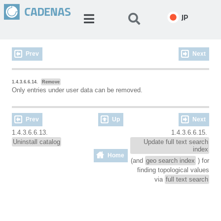
JP
Prev
Next
1.4.3.6.6.14.
Remove
Only entries under user data can be removed.
Prev
Up
Next
1.4.3.6.6.13.
1.4.3.6.6.15.
Uninstall catalog
Update full text search
index
Home
(and
geo search index
) for
finding topological values
via
full text search