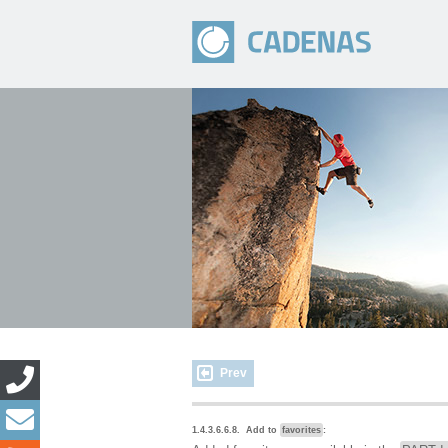
Prev
1.4.3.6.6.8.
Add to
favorites
: