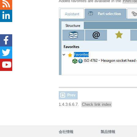
Added favorites are available in the
PARTda
Prev
1.4.3.6.6.7.
Check link index
会社情報
製品情報