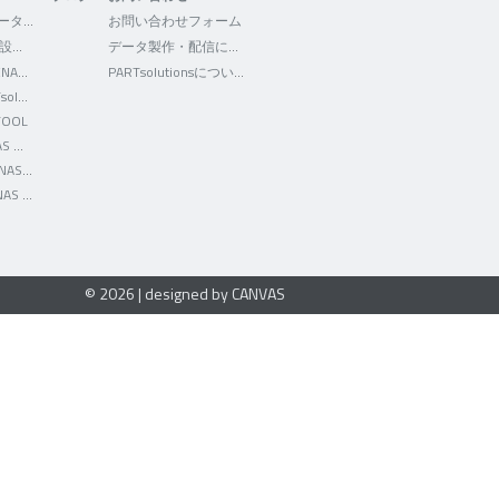
3Dfindit - CADデータの検索・ダウンロード
お問い合わせフォーム
WEB2CAD - 機械設計者向けポータルサイト
データ製作・配信について
Facebook - CADENAS WEB2CAD
PARTsolutionsについて
Facebook - PARTsolutions JP
TOOL
Twitter - CADENAS WEB2CAD
YouTube - CADENAS WEB2CAD
LinkedIn - CADENAS WEB2CAD
© 2026 | designed by CANVAS