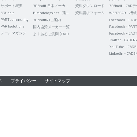
サポート概要
3Dfindit 日本メーカー版
資料ダウンロード
3Dfindit
BIMcatalogs.net - 建築設計者向け
資料請求フォーム
PARTcommunity
3Dfinditのご案内
PARTsolutions
国内協賛メーカー一覧
メールマガジン
Facebook - CAD
よくあるご質問 (FAQ)
ス
プライバシー
サイトマップ