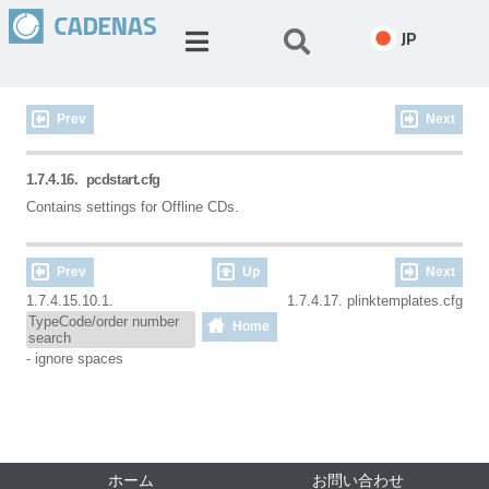
JP
Prev
Next
1.7.4.16.
pcdstart.cfg
Contains settings for Offline CDs.
Prev
Up
Next
1.7.4.15.10.1.
1.7.4.17. plinktemplates.cfg
TypeCode/order number
Home
search
- ignore spaces
ホーム
お問い合わせ