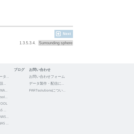
Next
1.3.5.3.4.
Surrounding sphere
ブログ
お問い合わせ
3Dfindit - CADデータの検索・ダウンロード
お問い合わせフォーム
WEB2CAD - 機械設計者向けポータルサイト
データ製作・配信について
Facebook - CADENAS WEB2CAD
PARTsolutionsについて
Facebook - PARTsolutions JP
TOOL
Twitter - CADENAS WEB2CAD
YouTube - CADENAS WEB2CAD
LinkedIn - CADENAS WEB2CAD