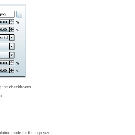
ng the
checkboxes
.
o.
ulation mode for the logo size.