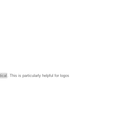
tical
. This is particularly helpful for logos