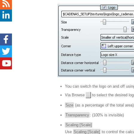
You can switch the logo on and off usi
Via Browse
...
to select the desired log
Size
(as a percentage of the total area)
Transparency
: (100% is invisible)
Scaling [Scale]
Use
Scaling [Scale]
to control the calc