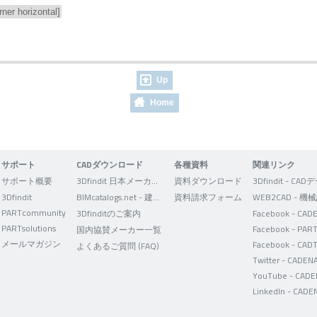
ner horizontal]
Up
Home
サポート
CADダウンロード
各種資料
関連リンク
サポート概要
3Dfindit 日本メーカー版
資料ダウンロード
3Dfindit
BIMcatalogs.net - 建築設計者向け
資料請求フォーム
PARTcommunity
3Dfinditのご案内
PARTsolutions
国内協賛メーカー一覧
メールマガジン
Facebook - CAD
よくあるご質問 (FAQ)