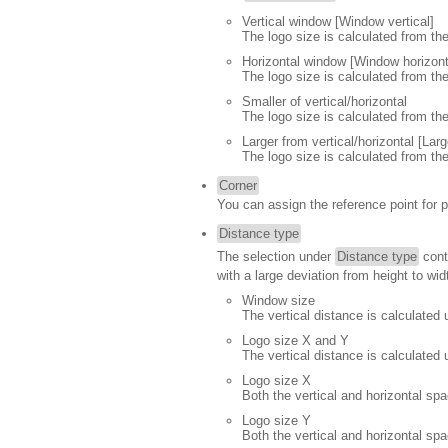
Vertical window [Window vertical]
The logo size is calculated from th
Horizontal window [Window horizont
The logo size is calculated from th
Smaller of vertical/horizontal
The logo size is calculated from th
Larger from vertical/horizontal [Large
The logo size is calculated from the
Corner
You can assign the reference point for po
Distance type
The selection under
Distance type
cont
with a large deviation from height to wid
Window size
The vertical distance is calculated
Logo size X and Y
The vertical distance is calculated 
Logo size X
Both the vertical and horizontal spa
Logo size Y
Both the vertical and horizontal spa