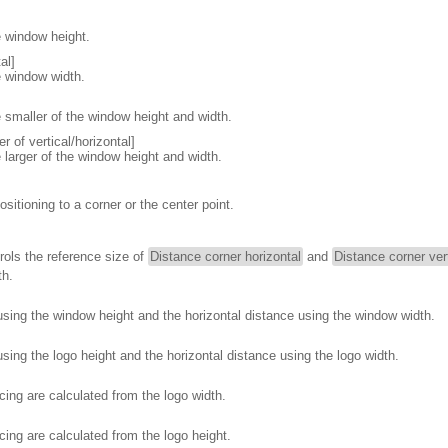
e window height.
al]
e window width.
e smaller of the window height and width.
r of vertical/horizontal]
 larger of the window height and width.
sitioning to a corner or the center point.
rols the reference size of
Distance corner horizontal
and
Distance corner ver
th.
 using the window height and the horizontal distance using the window width.
using the logo height and the horizontal distance using the logo width.
cing are calculated from the logo width.
cing are calculated from the logo height.