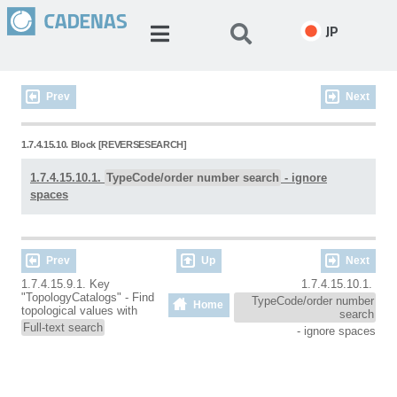
JP
Prev
Next
1.7.4.15.10. Block [REVERSESEARCH]
1.7.4.15.10.1.
TypeCode/order number search
- ignore
spaces
Prev
Up
Next
1.7.4.15.9.1. Key
1.7.4.15.10.1.
"TopologyCatalogs" - Find
TypeCode/order number
Home
topological values with
search
Full-text search
- ignore spaces